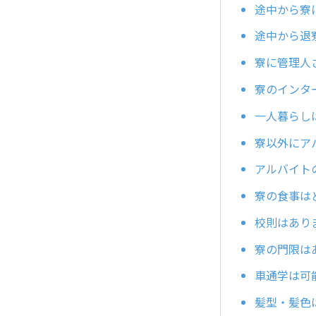
途中から寮
途中から退
寮に管理人
寮のインタ
一人暮らし
寮以外にア
アルバイト
寮の食事は
校則はあり
寮の門限は
車通学は可
髪型・髪色